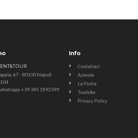
mo
Info
RENT&TOUR
Contattaci
Tappia, 67 - 80100 Napoli
Azienda
3104
La Flotta
u whatsapp +39 345 1892399
Tourbike
Privacy Policy