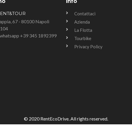
mo
Info
RENT&TOUR
Contattaci
Tappia, 67 - 80100 Napoli
Azienda
3104
La Flotta
u whatsapp +39 345 1892399
Tourbike
Privacy Policy
© 2020 RentEcoDrive. All rights reserved.