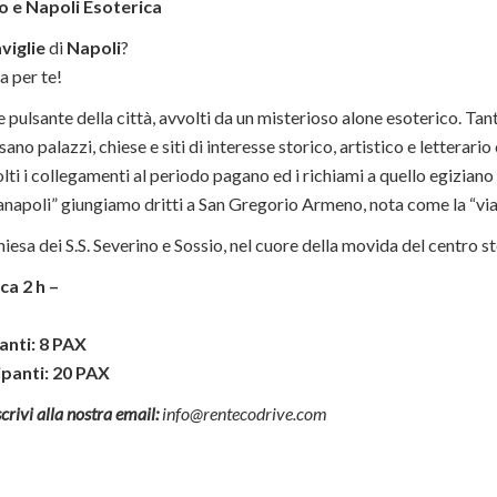
o e Napoli Esoterica
viglie
di
Napoli
?
a per te!
 pulsante della città, avvolti da un misterioso alone esoterico. Tanti
ano palazzi, chiese e siti di interesse storico, artistico e letterari
lti i collegamenti al periodo pagano ed i richiami a quello egiziano d
apoli” giungiamo dritti a San Gregorio Armeno, nota come la “via 
hiesa dei S.S. Severino e Sossio, nel cuore della movida del centro st
ca 2 h –
anti: 8 PAX
panti: 20 PAX
crivi alla nostra email:
info@rentecodrive.com