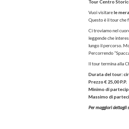
Tour Centro Storic
Vuoi visitare
le mera
Questo è il tour che f
Ci troviamo nel cuore
leggende che interess
lungo il percorso. Mo
Percorrendo “Spaccan
Il tour termina alla C
Durata del tour: cir
Prezzo € 25,00 P.P.
Minimo di partecip
Massimo di parteci
Per maggiori dettagli s