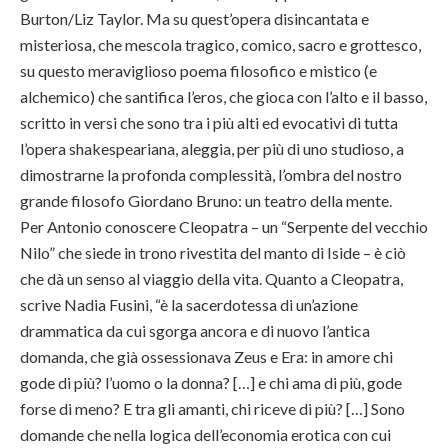
Burton/Liz Taylor. Ma su quest’opera disincantata e
misteriosa, che mescola tragico, comico, sacro e grottesco,
su questo meraviglioso poema filosofico e mistico (e
alchemico) che santifica l’eros, che gioca con l’alto e il basso,
scritto in versi che sono tra i più alti ed evocativi di tutta
l’opera shakespeariana, aleggia, per più di uno studioso, a
dimostrarne la profonda complessità, l’ombra del nostro
grande filosofo Giordano Bruno: un teatro della mente.
Per Antonio conoscere Cleopatra – un “Serpente del vecchio
Nilo” che siede in trono rivestita del manto di Iside – è ciò
che dà un senso al viaggio della vita. Quanto a Cleopatra,
scrive Nadia Fusini, “è la sacerdotessa di un’azione
drammatica da cui sgorga ancora e di nuovo l’antica
domanda, che già ossessionava Zeus e Era: in amore chi
gode di più? l’uomo o la donna? […] e chi ama di più, gode
forse di meno? E tra gli amanti, chi riceve di più? […] Sono
domande che nella logica dell’economia erotica con cui