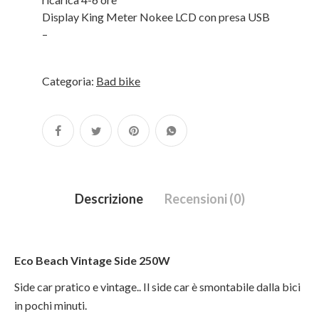
D
i
sp
l
ay
King Meter Nokee LCD con presa USB
–
Categoria:
Bad bike
Descrizione
Recensioni (0)
Eco Beach Vintage Side 250W
Side car pratico e vintage.. Il side car è smontabile dalla bici
in pochi minuti.