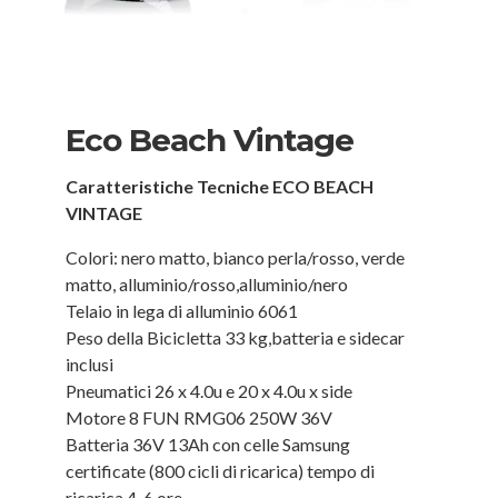
Eco Beach Vintage
Caratteristiche Tecniche ECO BEACH
VINTAGE
Colori:
nero matto, bianco perla/rosso, verde
matto, alluminio/rosso,alluminio/nero
Telaio
in
lega
di alluminio 6061
Peso
della Bicicletta 33
kg,batteria
e sidecar
inclusi
Pneumatici
26 x
4.0u
e 20 x 4.0u x side
Motore
8 FUN RMG06 250W 36V
Batteria
36V
13Ah
con celle Samsung
certificate (800 cicli di ricarica) tempo di
ricarica 4-6 ore