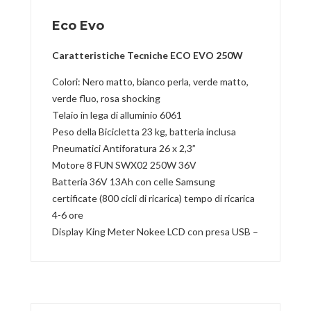
Eco Evo
Caratteristiche Tecniche ECO EVO 250W
Colori: Nero matto, bianco perla, verde matto,
verde fluo, rosa shocking
Telaio in lega di alluminio 6061
Peso della Bicicletta 23 kg, batteria inclusa
Pneumatici Antiforatura 26 x 2,3”
Motore 8 FUN SWX02 250W 36V
Batteria 36V 13Ah con celle Samsung
certificate (800 cicli di ricarica) tempo di ricarica
4-6 ore
Display King Meter Nokee LCD con presa USB –