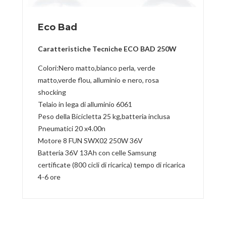
Eco Bad
Caratteristiche Tecniche ECO BAD 250W
Co
l
or
i
:
Nero matt
o
,
b
i
anco perla, verde
matt
o
,
verde flou, alluminio e nero, rosa
shocking
Te
l
a
i
o
in lega di alluminio 6061
Peso
della Bicicletta 25
kg,batteria
inclusa
Pneumatici
20 x4.00n
Motore
8 FUN SWX02 250W 36V
Batteria
36V
13Ah
con celle Samsung
certificate (800 cicli di ricarica) tempo di ricarica
4-6 ore