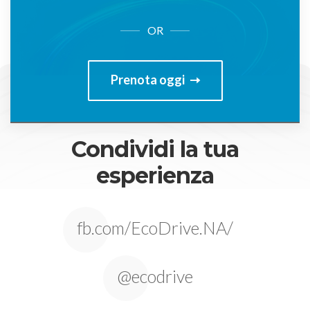
OR
Prenota oggi
Condividi la tua
esperienza
fb.com/EcoDrive.NA/
@ecodrive