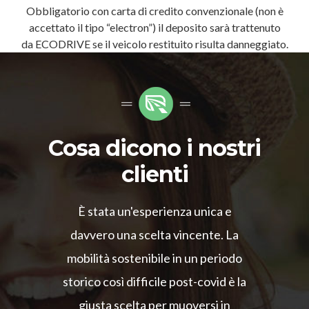
Obbligatorio con carta di credito convenzionale (non è
accettato il tipo “electron”) il deposito sarà trattenuto
da ECODRIVE se il veicolo restituito risulta danneggiato.
Cosa dicono i nostri
clienti
È stata un'esperienza unica e
davvero una scelta vincente. La
mobilità sostenibile in un periodo
storico così difficile post-covid è la
giusta scelta per muoversi in