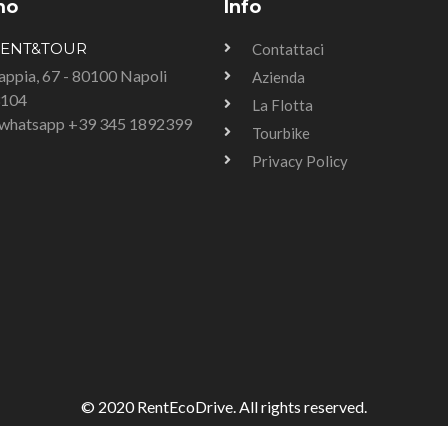
mo
Info
RENT&TOUR
Contattaci
Tappia, 67 - 80100 Napoli
Azienda
3104
La Flotta
u whatsapp +39 345 1892399
Tourbike
Privacy Policy
© 2020 RentEcoDrive. All rights reserved.