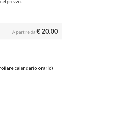
 nel prezzo.
€
20.00
A partire da
rollare calendario orario)