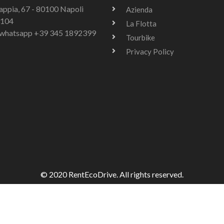
Tappia, 67 - 80100 Napoli
Azienda
3104
La Flotta
u whatsapp +39 345 1892399
Tourbike
Privacy Policy
© 2020 RentEcoDrive. All rights reserved.