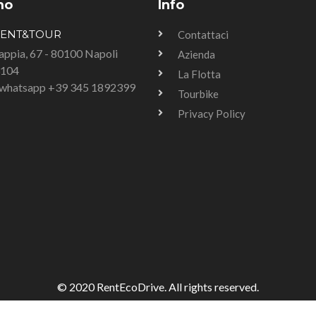
mo
Info
RENT&TOUR
Contattaci
Tappia, 67 - 80100 Napoli
Azienda
3104
La Flotta
u whatsapp +39 345 1892399
Tourbike
Privacy Policy
© 2020 RentEcoDrive. All rights reserved.