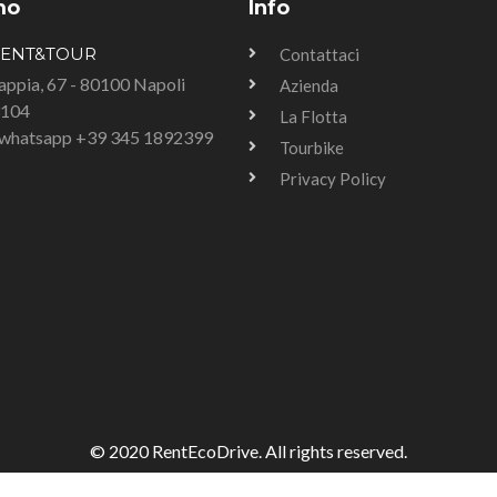
mo
Info
RENT&TOUR
Contattaci
Tappia, 67 - 80100 Napoli
Azienda
3104
La Flotta
u whatsapp +39 345 1892399
Tourbike
Privacy Policy
© 2020 RentEcoDrive. All rights reserved.