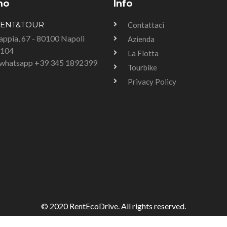
mo
Info
RENT&TOUR
Contattaci
Tappia, 67 - 80100 Napoli
Azienda
3104
La Flotta
u whatsapp +39 345 1892399
Tourbike
Privacy Policy
© 2020 RentEcoDrive. All rights reserved.