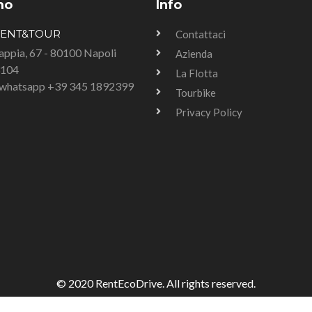
mo
Info
RENT&TOUR
Contattaci
Tappia, 67 - 80100 Napoli
Azienda
3104
La Flotta
u whatsapp +39 345 1892399
Tourbike
Privacy Policy
© 2020 RentEcoDrive. All rights reserved.