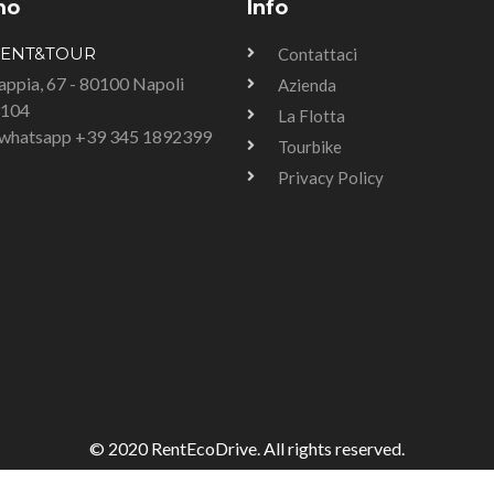
mo
Info
RENT&TOUR
Contattaci
Tappia, 67 - 80100 Napoli
Azienda
3104
La Flotta
u whatsapp +39 345 1892399
Tourbike
Privacy Policy
© 2020 RentEcoDrive. All rights reserved.