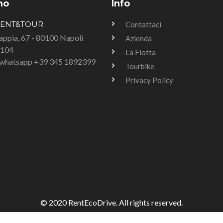
mo
Info
RENT&TOUR
Contattaci
Tappia, 67 - 80100 Napoli
Azienda
3104
La Flotta
u whatsapp +39 345 1892399
Tourbike
Privacy Policy
© 2020 RentEcoDrive. All rights reserved.