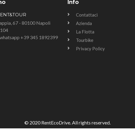
mo
Info
RENT&TOUR
Contattaci
Tappia, 67 - 80100 Napoli
Azienda
3104
La Flotta
u whatsapp +39 345 1892399
Tourbike
Privacy Policy
© 2020 RentEcoDrive. All rights reserved.