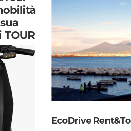
mobilità
 sua
ri TOUR
EcoDrive Rent&To