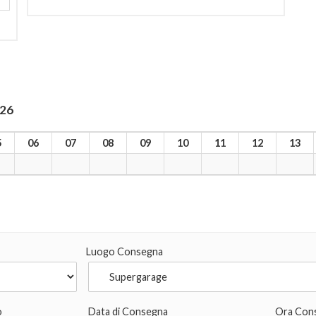
026
5
06
07
08
09
10
11
12
13
Luogo Consegna
o
Data di Consegna
Ora Con