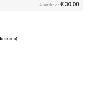
€
30.00
A partire da
io orario)