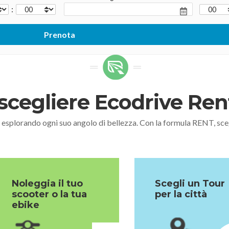
:
scegliere Ecodrive Re
, esplorando ogni suo angolo di bellezza. Con la formula RENT,
Noleggia il tuo
Scegli un Tour
scooter o la tua
per la città
ebike