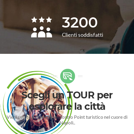
3200
Clienti soddisfatti
Scegli un TOUR per
esplorare la città
Vieni subito a trovarci nel nostro Point turistico nel cuore di
Napoli..