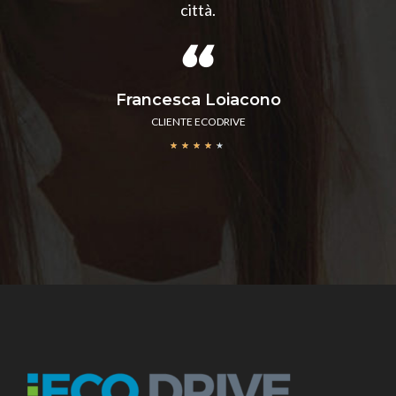
città.
Francesca Loiacono
CLIENTE ECODRIVE
★
★
★
★
★