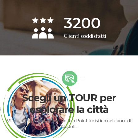
3200
Clienti soddisfatti
Scegli un TOUR per
esplorare la città
Vieni subito a trovarci nel nostro Point turistico nel cuore di
Napoli..