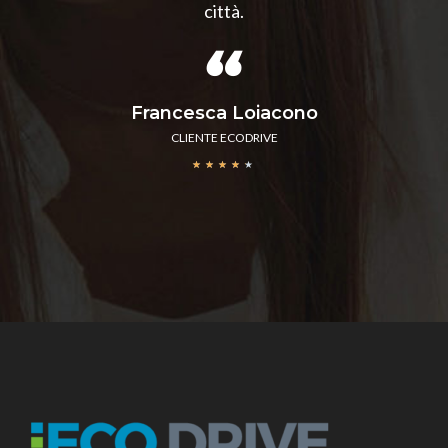
città.
Francesca Loiacono
CLIENTE ECODRIVE
★
★
★
★
★