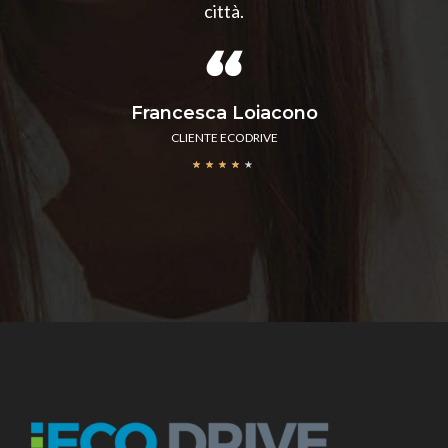
città.
Francesca Loiacono
CLIENTE ECODRIVE
★
★
★
★
★