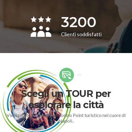
3200
Clienti soddisfatti
Scegli un TOUR per
esplorare la città
Vieni subito a trovarci nel nostro Point turistico nel cuore di
Napoli..