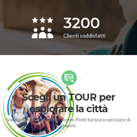
3200
Clienti soddisfatti
Scegli un TOUR per
esplorare la città
Vieni subito a trovarci nel nostro Point turistico nel cuore di
Napoli..