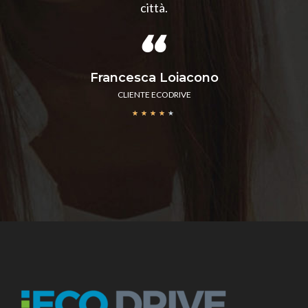
città.
Francesca Loiacono
CLIENTE ECODRIVE
★
★
★
★
★