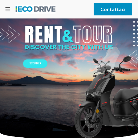
Contattaci
Vivi la città
noleggia subito
il tuo veicolo
VAI AL NOLEGGIO