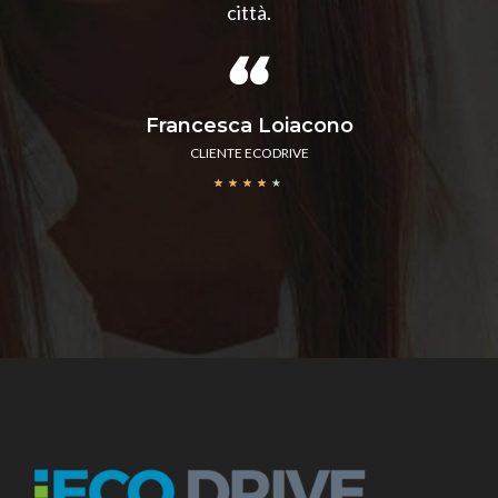
città.
Francesca Loiacono
CLIENTE ECODRIVE
★
★
★
★
★