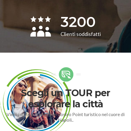
3200
Clienti soddisfatti
Scegli un TOUR per
esplorare la città
Vieni subito a trovarci nel nostro Point turistico nel cuore di
Napoli..