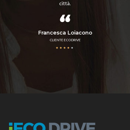
città.
Francesca Loiacono
CLIENTE ECODRIVE
★
★
★
★
★