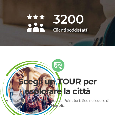
3200
Clienti soddisfatti
Scegli un TOUR per
esplorare la città
Vieni subito a trovarci nel nostro Point turistico nel cuore di
Napoli..