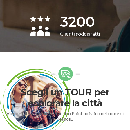
3200
Clienti soddisfatti
Scegli un TOUR per
esplorare la città
Vieni subito a trovarci nel nostro Point turistico nel cuore di
Napoli..