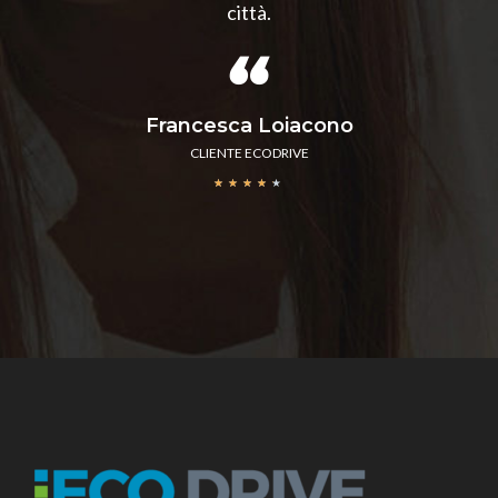
città.
Francesca Loiacono
CLIENTE ECODRIVE
★
★
★
★
★