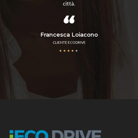
città.
Francesca Loiacono
CLIENTE ECODRIVE
★
★
★
★
★