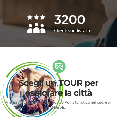
3200
Clienti soddisfatti
Scegli un TOUR per
esplorare la città
Vieni subito a trovarci nel nostro Point turistico nel cuore di
Napoli..