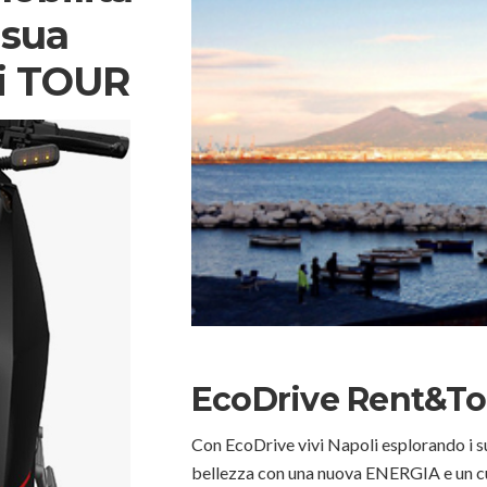
 sua
ri TOUR
EcoDrive Rent&To
Con EcoDrive vivi Napoli esplorando i suo
bellezza con una nuova ENERGIA e un