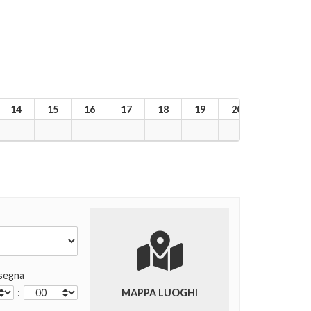
14
15
16
17
18
19
20
21
2
segna
:
MAPPA LUOGHI