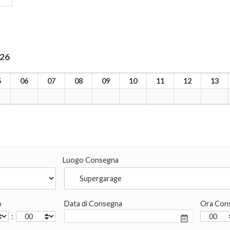
026
5
06
07
08
09
10
11
12
13
Luogo Consegna
o
Data di Consegna
Ora Con
: