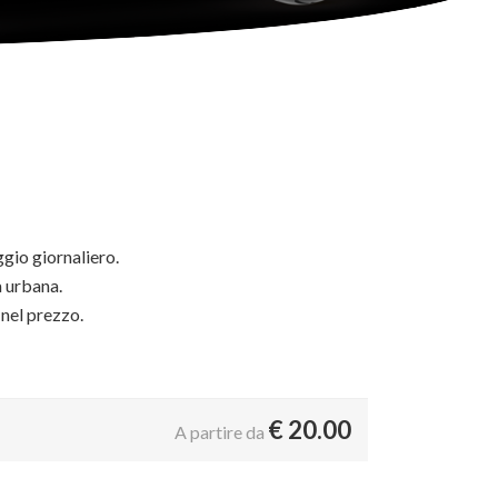
ggio giornaliero.
 urbana.
 nel prezzo.
€
20.00
A partire da