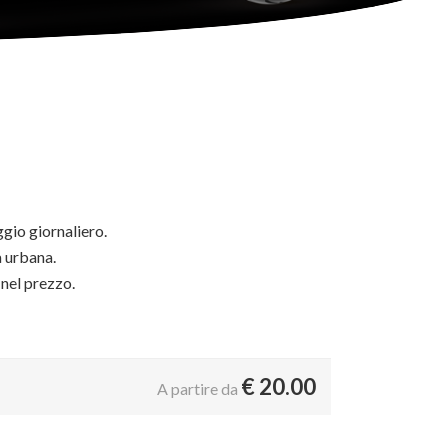
ggio giornaliero.
 urbana.
 nel prezzo.
€
20.00
A partire da