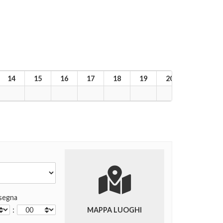
14
15
16
17
18
19
20
21
2
segna
:
MAPPA LUOGHI