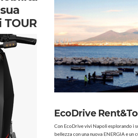
 sua
ri TOUR
EcoDrive Rent&To
Con EcoDrive vivi Napoli esplorando i suo
bellezza con una nuova ENERGIA e un