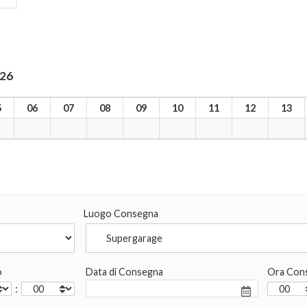
026
5
06
07
08
09
10
11
12
13
Luogo Consegna
o
Data di Consegna
Ora Con
: