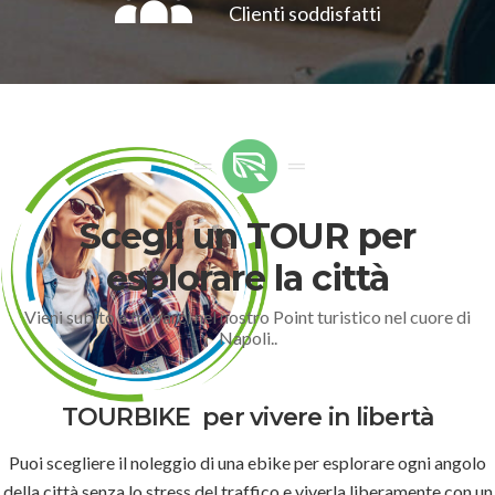
Clienti soddisfatti
Scegli un TOUR per
esplorare la città
Vieni subito a trovarci nel nostro Point turistico nel cuore di
Napoli..
TOURBIKE
per vivere in libertà
Puoi scegliere il noleggio di una ebike per esplorare ogni angolo
della città senza lo stress del traffico e viverla liberamente con un