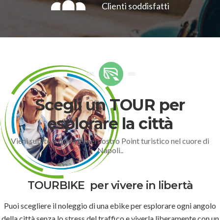
Clienti soddisfatti
Scegli un TOUR per
esplorare la città
Vieni subito a trovarci nel nostro Point turistico nel cuore di
Napoli..
TOURBIKE
per vivere in libertà
Puoi scegliere il noleggio di una ebike per esplorare ogni angolo
della città senza lo stress del traffico e viverla liberamente con un