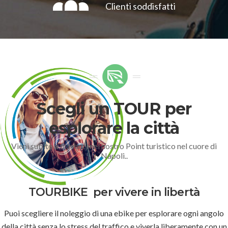
Clienti soddisfatti
Scegli un TOUR per
esplorare la città
Vieni subito a trovarci nel nostro Point turistico nel cuore di
Napoli..
TOURBIKE
per vivere in libertà
Puoi scegliere il noleggio di una ebike per esplorare ogni angolo
della città senza lo stress del traffico e viverla liberamente con un