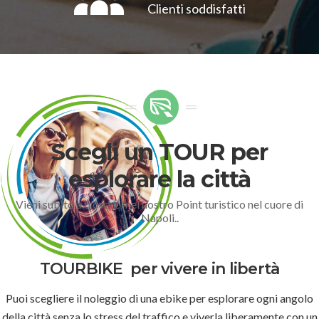
Clienti soddisfatti
Scegli un TOUR per
esplorare la città
Vieni subito a trovarci nel nostro Point turistico nel cuore di
Napoli..
TOURBIKE
per vivere in libertà
Puoi scegliere il noleggio di una ebike per esplorare ogni angolo
della città senza lo stress del traffico e viverla liberamente con un