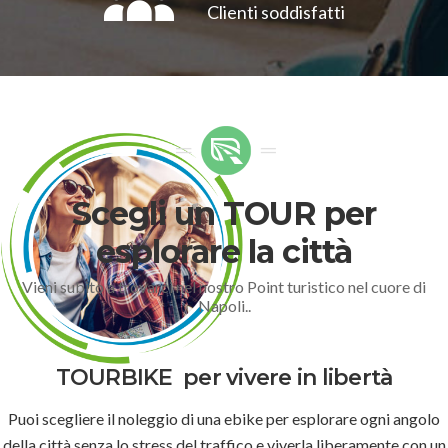
Clienti soddisfatti
Scegli un TOUR per
esplorare la città
Vieni subito a trovarci nel nostro Point turistico nel cuore di
Napoli..
TOURBIKE
per vivere in libertà
Puoi scegliere il noleggio di una ebike per esplorare ogni angolo
della città senza lo stress del traffico e viverla liberamente con un