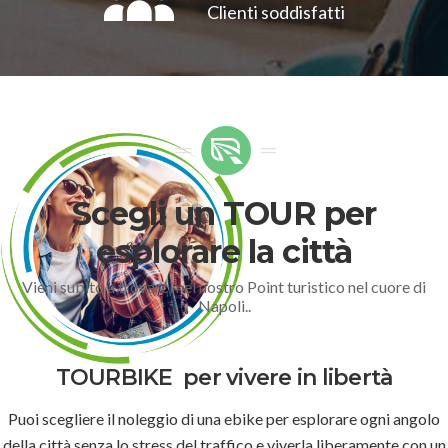
Clienti soddisfatti
Scegli un TOUR per
esplorare la città
Vieni subito a trovarci nel nostro Point turistico nel cuore di
Napoli..
TOURBIKE
per vivere in libertà
Puoi scegliere il noleggio di una ebike per esplorare ogni angolo
della città senza lo stress del traffico e viverla liberamente con un