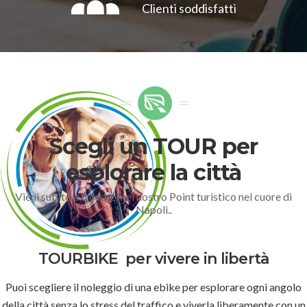
Clienti soddisfatti
Scegli un TOUR per
esplorare la città
Vieni subito a trovarci nel nostro Point turistico nel cuore di
Napoli..
TOURBIKE
per vivere in libertà
Puoi scegliere il noleggio di una ebike per esplorare ogni angolo
della città senza lo stress del traffico e viverla liberamente con un