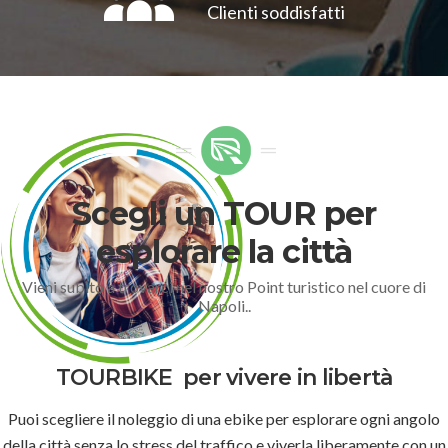
Clienti soddisfatti
Scegli un TOUR per
esplorare la città
Vieni subito a trovarci nel nostro Point turistico nel cuore di
Napoli..
TOURBIKE
per vivere in libertà
Puoi scegliere il noleggio di una ebike per esplorare ogni angolo
della città senza lo stress del traffico e viverla liberamente con un