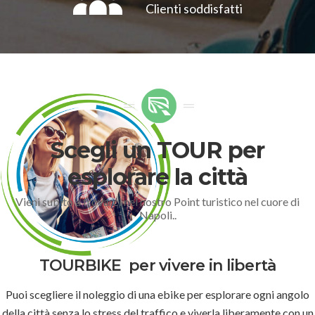
Clienti soddisfatti
Scegli un TOUR per
esplorare la città
Vieni subito a trovarci nel nostro Point turistico nel cuore di
Napoli..
TOURBIKE
per vivere in libertà
Puoi scegliere il noleggio di una ebike per esplorare ogni angolo
della città senza lo stress del traffico e viverla liberamente con un