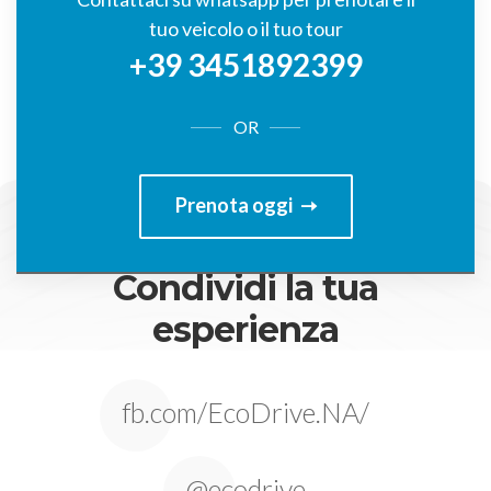
tuo veicolo o il tuo tour
+39 3451892399
OR
Prenota oggi
Condividi la tua
esperienza
fb.com/EcoDrive.NA/
@ecodrive