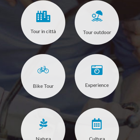
Tour in città
Tour outdoor
Experience
Bike Tour
Natura
Cultura