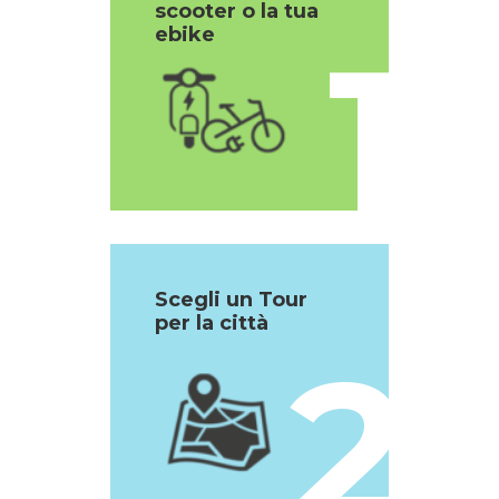
scooter o la tua
1
ebike
Scegli un Tour
per la città
2