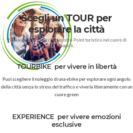
Scegli un TOUR per
esplorare la città
Vieni subito a trovarci nel nostro Point turistico nel cuore di
Napoli..
TOURBIKE
per vivere in libertà
Puoi scegliere il noleggio di una ebike per esplorare ogni angolo
della città senza lo stress del traffico e viverla liberamente con un
cuore green
EXPERIENCE
per vivere emozioni
esclusive