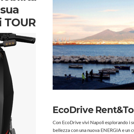
 sua
ri TOUR
EcoDrive Rent&To
Con EcoDrive vivi Napoli esplorando i suo
bellezza con una nuova ENERGIA e un