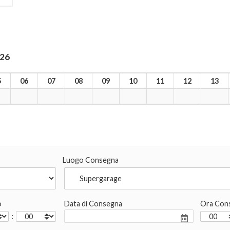
026
5
06
07
08
09
10
11
12
13
Luogo Consegna
o
Data di Consegna
Ora Con
: