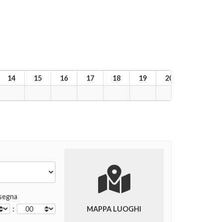
14
15
16
17
18
19
20
21
2
segna
:
MAPPA LUOGHI