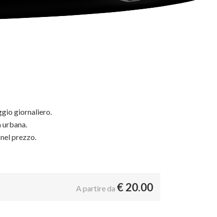
ggio giornaliero.
 urbana.
 nel prezzo.
€
20.00
A partire da