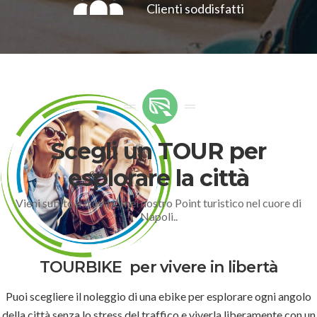
Clienti soddisfatti
Scegli un TOUR per
esplorare la città
Vieni subito a trovarci nel nostro Point turistico nel cuore di
Napoli..
TOURBIKE
per vivere in libertà
Puoi scegliere il noleggio di una ebike per esplorare ogni angolo
della città senza lo stress del traffico e viverla liberamente con un