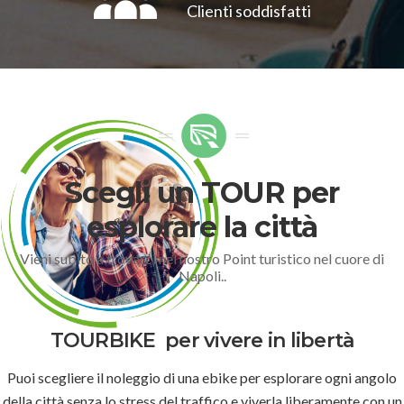
Clienti soddisfatti
Scegli un TOUR per
esplorare la città
Vieni subito a trovarci nel nostro Point turistico nel cuore di
Napoli..
TOURBIKE
per vivere in libertà
Puoi scegliere il noleggio di una ebike per esplorare ogni angolo
della città senza lo stress del traffico e viverla liberamente con un