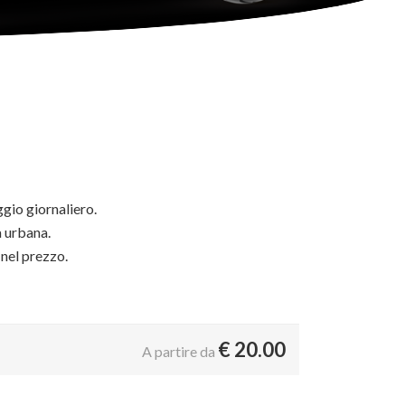
ggio giornaliero.
 urbana.
 nel prezzo.
€
20.00
A partire da