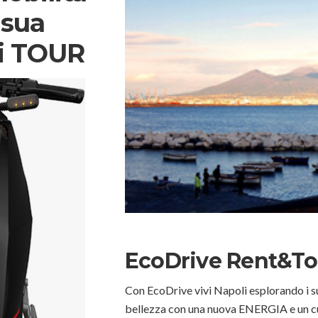
 sua
ri TOUR
EcoDrive Rent&To
Con EcoDrive vivi Napoli esplorando i suo
bellezza con una nuova ENERGIA e un