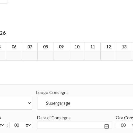
026
5
06
07
08
09
10
11
12
13
Luogo Consegna
o
Data di Consegna
Ora Con
: