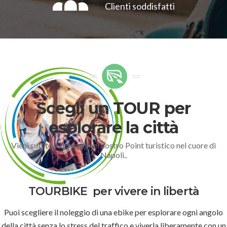
Clienti soddisfatti
Scegli un TOUR per
esplorare la città
Vieni subito a trovarci nel nostro Point turistico nel cuore di
Napoli..
TOURBIKE
per vivere in libertà
Puoi scegliere il noleggio di una ebike per esplorare ogni angolo
della città senza lo stress del traffico e viverla liberamente con un