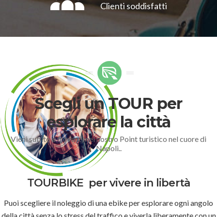
Clienti soddisfatti
Scegli un TOUR per
esplorare la città
Vieni subito a trovarci nel nostro Point turistico nel cuore di
Napoli..
TOURBIKE
per vivere in libertà
Puoi scegliere il noleggio di una ebike per esplorare ogni angolo
della città senza lo stress del traffico e viverla liberamente con un