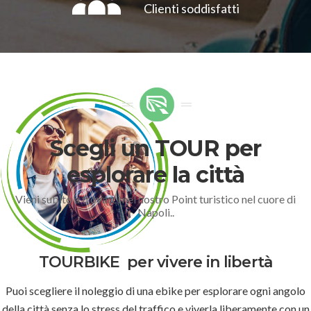
Clienti soddisfatti
Scegli un TOUR per
esplorare la città
Vieni subito a trovarci nel nostro Point turistico nel cuore di
Napoli..
TOURBIKE
per vivere in libertà
Puoi scegliere il noleggio di una ebike per esplorare ogni angolo
della città senza lo stress del traffico e viverla liberamente con un