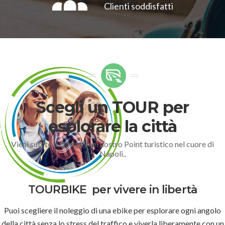
Clienti soddisfatti
Scegli un TOUR per
esplorare la città
Vieni subito a trovarci nel nostro Point turistico nel cuore di
Napoli..
TOURBIKE
per vivere in libertà
Puoi scegliere il noleggio di una ebike per esplorare ogni angolo
della città senza lo stress del traffico e viverla liberamente con un