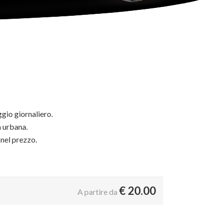
ggio giornaliero.
 urbana.
 nel prezzo.
€
20.00
A partire da