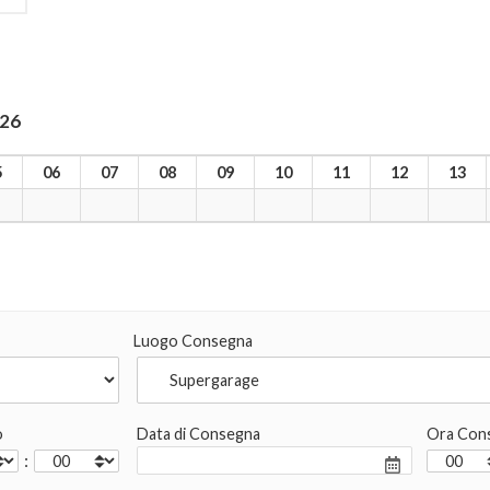
026
5
06
07
08
09
10
11
12
13
Luogo Consegna
o
Data di Consegna
Ora Con
: