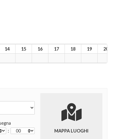
14
15
16
17
18
19
20
21
2
segna
:
MAPPA LUOGHI