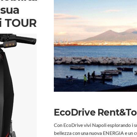
 sua
ri TOUR
EcoDrive Rent&To
Con EcoDrive vivi Napoli esplorando i suo
bellezza con una nuova ENERGIA e un