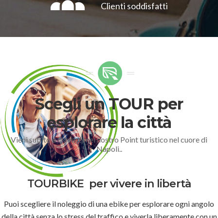
Clienti soddisfatti
Scegli un TOUR per
esplorare la città
Vieni subito a trovarci nel nostro Point turistico nel cuore di
Napoli..
TOURBIKE
per vivere in libertà
Puoi scegliere il noleggio di una ebike per esplorare ogni angolo
della città senza lo stress del traffico e viverla liberamente con un