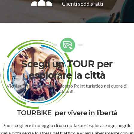
Clienti soddisfatti
Scegli un TOUR per
esplorare la città
Vieni subito a trovarci nel nostro Point turistico nel cuore di
Napoli..
TOURBIKE
per vivere in libertà
Puoi scegliere il noleggio di una ebike per esplorare ogni angolo
della città senza lo stress del traffico e viverla liberamente con un