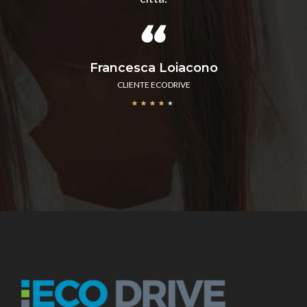
Francesca Loiacono
CLIENTE ECODRIVE
★
★
★
★
★