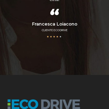
Francesca Loiacono
CLIENTE ECODRIVE
★
★
★
★
★