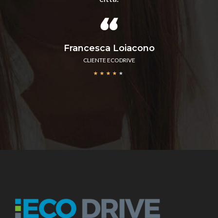
Francesca Loiacono
CLIENTE ECODRIVE
★
★
★
★
★