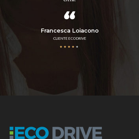
Francesca Loiacono
CLIENTE ECODRIVE
★
★
★
★
★